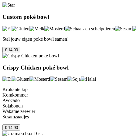
Custom poké bowl
Stel jouw eigen poké bowl samen!
€ 14.90
Crispy Chicken poké bowl
Krokante kip
Komkommer
Avocado
Sojabonen
Wakame zeewier
Sesamzaadjes
€ 14.90