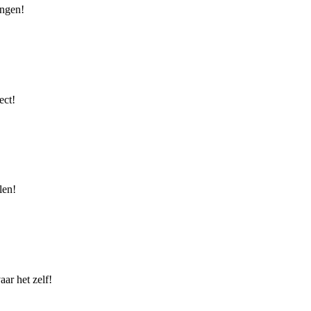
ingen!
ect!
len!
ar het zelf!